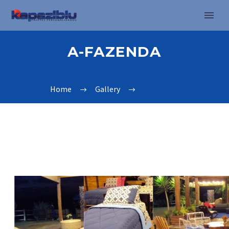
A-FAZENDA
Home
Gallery
a-fazenda