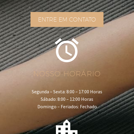
ENTRE EM CONTATO


NOSSO HORÁRIO
Segunda – Sexta: 8:00 – 17:00 Horas
Sábado: 8:00 – 12:00 Horas
Domingo – Feriados: Fechado

