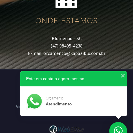
ONDE ESTAMOS
Blumenau – SC
(47) 98495-4238
E-mail: orcamento@kapaziblu.com.br
Ente em contato agora mesmo.
Orçamento
Atendimento
Vinil Kap
Clean Kap
Vinil Art
Vinil Star