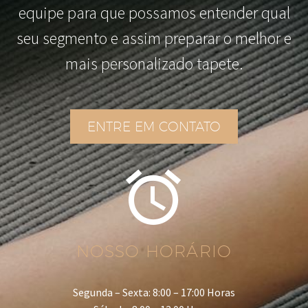
equipe para que possamos entender qual
seu segmento e assim preparar o melhor e
mais personalizado tapete.
ENTRE EM CONTATO


NOSSO HORÁRIO
Segunda – Sexta: 8:00 – 17:00 Horas