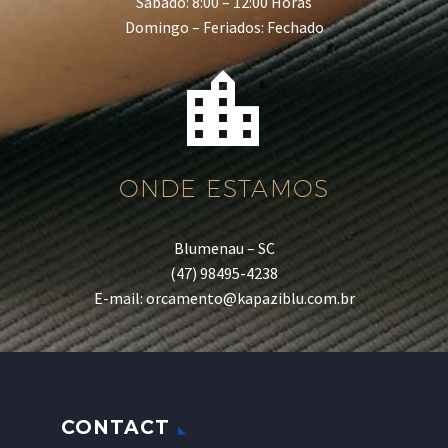
Sábado: 8:00 – 12:00 Horas
Domingo – Feriados: Fechado


ONDE ESTAMOS
Blumenau – SC
(47) 98495-4238
E-mail: orcamento@kapaziblu.com.br
CONTACT