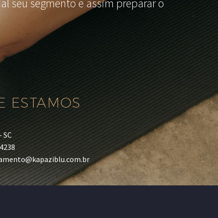
l seu segmento e assim preparar o
E ESTAMOS
– SC
-4238
camento@kapaziblu.com.br