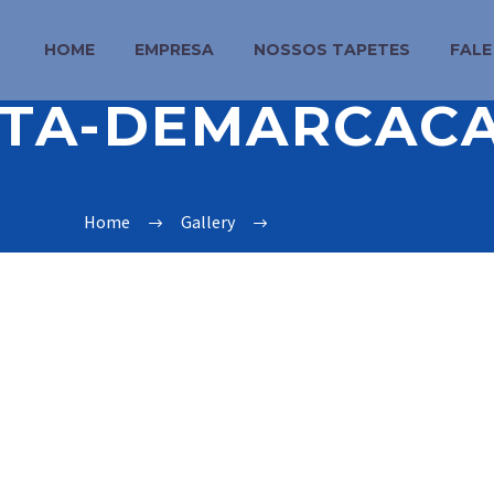
HOME
EMPRESA
NOSSOS TAPETES
FAL
ITA-DEMARCAC
Home
Gallery
fita-demarcacao