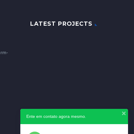
LATEST PROJECTS
orm-
Ente em contato agora mesmo.