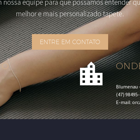
 nossa equipe para que possamos entender qua
melhor e mais personalizado tapete.
ENTRE EM CONTATO


IO
OND
s
Blumenau 
(47) 98495
E-mail: or