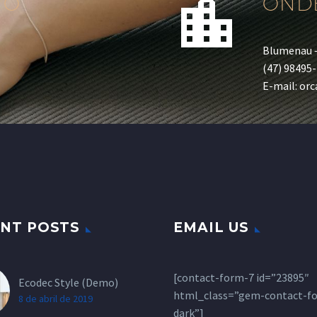


IO
OND
s
Blumenau 
(47) 98495
E-mail: or
NT POSTS
EMAIL US
[contact-form-7 id=”23895″
Ecodec Style (Demo)
html_class=”gem-contact-f
8 de abril de 2019
dark”]