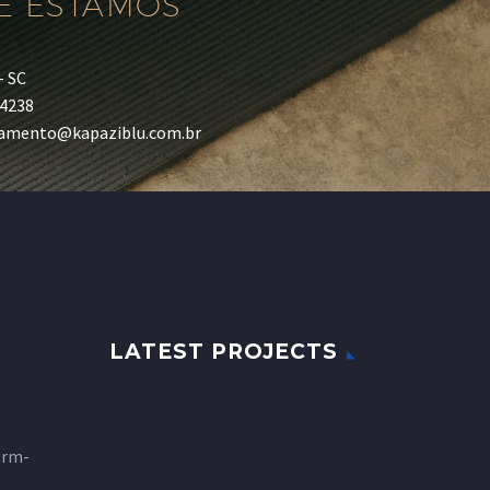
E ESTAMOS
– SC
-4238
camento@kapaziblu.com.br
LATEST PROJECTS
orm-