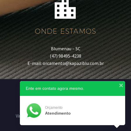


ONDE ESTAMOS
Blumenau – SC
(47) 98495-4238
E-mail: orcamento@kapaziblu.com.br
Ente em contato agora mesmo.
Orçamento
Atendimento
Vinil Kap
Clean Kap
Vinil Art
Vinil Star