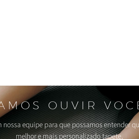
AMOS OUVIR VOC
 nossa equipe para que possamos entender qua
melhor e mais personalizado tapete.