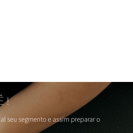
Ê!
l seu segmento e assim preparar o