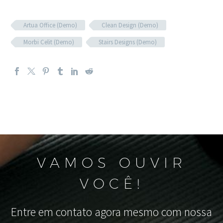
Artua Office (Demo)
Clean Design (Demo)
Morbi Celit (Demo)
Stairs Designs (Demo)
VAMOS OUVIR
VOCÊ!
Entre em contato agora mesmo com nossa