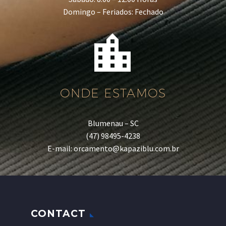
Domingo – Feriados: Fechado


ONDE ESTAMOS
Blumenau – SC
(47) 98495-4238
E-mail: orcamento@kapaziblu.com.br
CONTACT