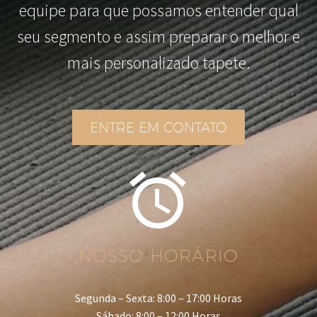
equipe para que possamos entender qual
seu segmento e assim preparar o melhor e
mais personalizado tapete.
ENTRE EM CONTATO


NOSSO HORÁRIO
Segunda – Sexta: 8:00 – 17:00 Horas
Sábado: 8:00 – 12:00 Horas