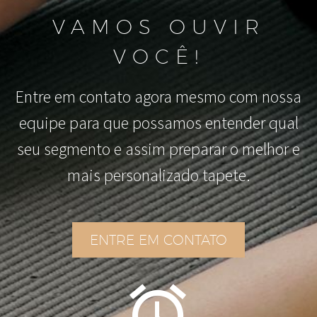
VAMOS OUVIR
VOCÊ!
Entre em contato agora mesmo com nossa
equipe para que possamos entender qual
seu segmento e assim preparar o melhor e
mais personalizado tapete.
ENTRE EM CONTATO

