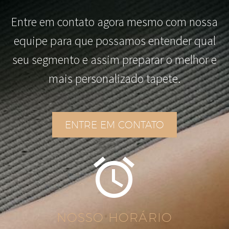
Entre em contato agora mesmo com nossa
equipe para que possamos entender qual
seu segmento e assim preparar o melhor e
mais personalizado tapete.
ENTRE EM CONTATO


NOSSO HORÁRIO