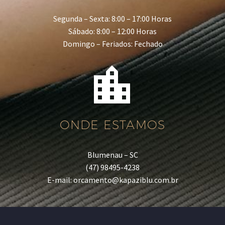
Segunda – Sexta: 8:00 – 17:00 Horas
Sábado: 8:00 – 12:00 Horas
Domingo – Feriados: Fechado


ONDE ESTAMOS
Blumenau – SC
(47) 98495-4238
E-mail: orcamento@kapaziblu.com.br