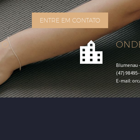
ENTRE EM CONTATO


IO
OND
s
Blumenau 
(47) 98495
E-mail: or