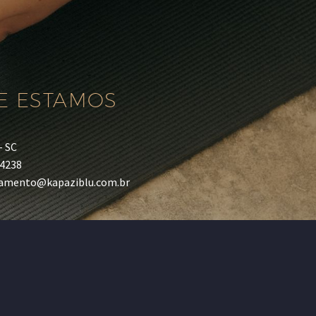
E ESTAMOS
– SC
-4238
camento@kapaziblu.com.br